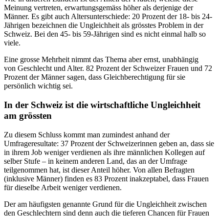
Meinung vertreten, erwartungsgemäss höher als derjenige der
Männer. Es gibt
a
uch Altersunterschiede: 20 Prozent der 18- bis 24-
Jährigen bezeichnen die Ungleichheit als grösstes Problem in der
Schweiz. Bei den 45- bis 59-Jährigen sind es nicht einmal halb so
viele.
Eine grosse Mehrheit nimmt das Thema aber ernst, unabhängig
vo
n
Geschlecht
und Alter
. 82 Prozent der Schweizer Frauen und 72
Prozent der Männer sagen, dass Gleichberechtigung für sie
persönlich wichtig s
ei
.
In der Schweiz ist die wirtschaftliche Ungleichheit
am grössten
Zu diesem Schluss kommt man zumindest anhand der
Umfrageresultate:
37 Prozent der Schweizerinnen geben an, dass sie
in ihrem Job weniger verdienen als ihre männlichen Kollegen auf
selber Stufe – in keinem anderen Land, das an der Umfrage
teilgenommen hat, ist dieser Anteil höher. Von allen Befragten
(inklusive Männer) finden es 83 Prozent inakzeptabel, dass Frauen
für dieselbe Arbeit weniger verdienen.
Der am häufigsten genannte Grund für die Ungleichheit zwischen
den Geschlechtern sind denn auch die tieferen Chancen für Frauen