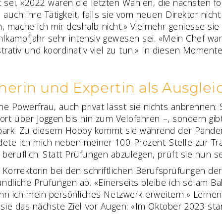
t sei. «2022 waren die letzten Wahlen, die nächsten fo
 auch ihre Tätigkeit, falls sie vom neuen Direktor nic
, mache ich mir deshalb nicht.» Vielmehr geniesse si
lkampfjahr sehr intensiv gewesen sei. «Mein Chef war
ativ und koordinativ viel zu tun.» In diesen Momenten 
inerin und Expertin als Ausglei
eine Powerfrau, auch privat lässt sie nichts anbrennen:
sport über Joggen bis hin zum Velofahren –, sondern gi
park. Zu diesem Hobby kommt sie während der Pandemi
ldete ich mich neben meiner 100-Prozent-Stelle zur Tra
beruflich. Statt Prüfungen abzulegen, prüft sie nun se
 Korrektorin bei den schriftlichen Berufsprüfungen der
dliche Prüfungen ab. «Einerseits bleibe ich so am Bal
ich mein persönliches Netzwerk erweitern.» Lernen, 
t sie das nächste Ziel vor Augen: «Im Oktober 2023 sta