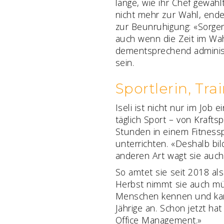
lange, wie ihr Chef gewähl
nicht mehr zur Wahl, ende
zur Beunruhigung: «Sorgen
auch wenn die Zeit im Wah
dementsprechend administr
sein.
Sportlerin, Tra
Iseli ist nicht nur im Job 
täglich Sport – von Kraft
Stunden in einem Fitness
unterrichten. «Deshalb bi
anderen Art wagt sie auch 
So amtet sie seit 2018 als
Herbst nimmt sie auch mün
Menschen kennen und kann 
Jährige an. Schon jetzt ha
Office Management.»