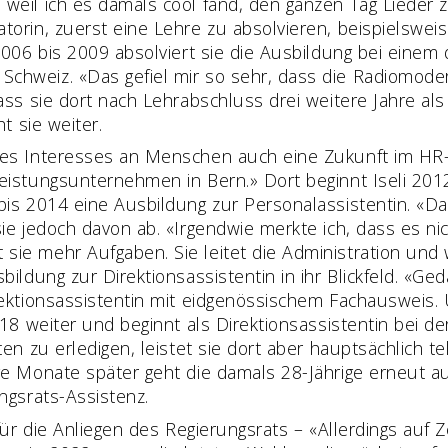
weil ich es damals cool fand, den ganzen Tag Lieder 
orin, zuerst eine Lehre zu absolvieren, beispielsweise 
 2006 bis 2009 absolviert sie die Ausbildung bei eine
hweiz. «Das gefiel mir so sehr, dass die Radiomoderat
dass sie dort nach Lehrabschluss drei weitere Jahre al
ht sie weiter.
es Interesses an Menschen auch eine Zukunft im ­HR-
leistungsunternehmen in Bern.» Dort beginnt Iseli 201
bis 2014 eine Ausbildung zur Personalassistentin. «D
ie jedoch davon ab. «Irgendwie merkte ich, dass es nich
ie mehr Aufgaben. Sie leitet die Administration und
bildung zur Direktionsassistentin in ihr Blickfeld. «Ge
rektionsassistentin mit eidgenössischem Fachausweis.
2018 weiter und beginnt als Direktionsassistentin bei 
ten zu erledigen, leistet sie dort aber hauptsächlich te
ge Monate später geht die damals 28-Jährige erneut au
ngsrats-Assistenz.
 für die Anliegen des Regierungsrats – «Allerdings auf Z