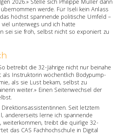
lgen 2026.» Stelle sich Philippe Müller dann
ht übernommen werde. Für Iseli kein Anlass
e das höchst spannende politische Umfeld –
 viel unterwegs und ich hatte
sei sie froh, selbst nicht so exponiert zu
ch
 So betreibt die 32-Jährige nicht nur beinahe
bt als Instruktorin wöchentlich Bodypump-
e, als sie Lust bekam, selbst zu
inerin weiter.» Einen Seitenwechsel der
lbst.
 Direktionsassistentinnen. Seit letztem
l, andererseits lerne ich spannende
weiterkommen, treibt die quirlige 32-
rtet das CAS Fachhochschule in Digital