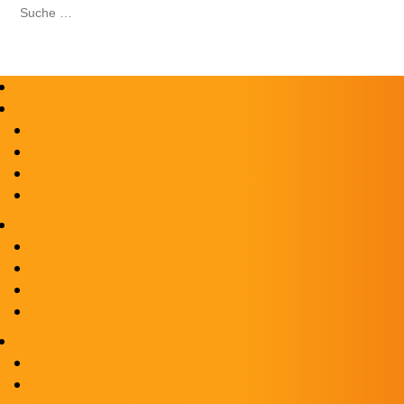
Home
Die Plattform
Die News- und Scoutplattform
Datenbanken – Expertinnen
Datenbanken – Zahlen & Fakten
ON STAGE – Beirat
On Stage
ON STAGE im Rampenlicht
Alle Portraits
Portraits durchsuchen
ON STAGE-Talk
Im Fokus
Fokus-Themen
Wirtschaft & Bildung