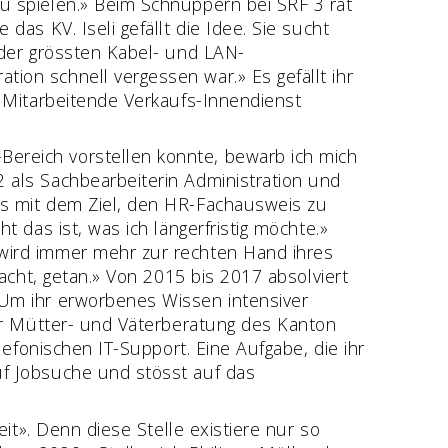
zu spielen.» Beim Schnuppern bei SRF 3 rät
das KV. Iseli gefällt die Idee. Sie sucht
m der grössten Kabel- und LAN-
ion schnell vergessen war.» Es gefällt ihr
s Mitarbeitende Verkaufs-Innendienst
Bereich vorstellen konnte, bewarb ich mich
2 als Sachbearbeiterin Administration und
as mit dem Ziel, den HR-Fachausweis zu
t das ist, was ich längerfristig möchte.»
 wird immer mehr zur rechten Hand ihres
dacht, getan.» Von 2015 bis 2017 absolviert
 Um ihr erworbenes Wissen intensiver
der Mütter- und Väterberatung des Kanton
lefonischen IT-Support. Eine Aufgabe, die ihr
f Job­suche und stösst auf das
eit». Denn diese Stelle existiere nur so