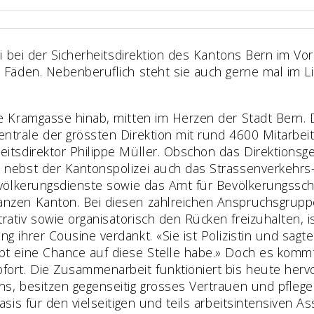
eli bei der Sicherheitsdirektion des Kantons Bern im Vo
 Fäden. Nebenberuflich steht sie auch gerne mal im Lic
e Kramgasse hinab, mitten im Herzen der Stadt Bern. Do
ntrale der grössten Direktion mit rund 4600 Mitarbeite
eitsdirektor Philippe Müller. Obschon das Direktionsg
 nebst der Kantonspolizei auch das Strassenverkehrs-
evölkerungsdienste sowie das Amt für Bevölkerungsschu
anzen Kanton. Bei diesen zahlreichen Anspruchsgrupp
ativ sowie organisatorisch den Rücken freizuhalten, is
g ihrer Cousine verdankt. «Sie ist Polizistin und sagt
pt eine Chance auf diese Stelle habe.» Doch es kommt 
fort. Die Zusammenarbeit funktioniert bis heute hervo
uns, besitzen gegenseitig grosses Vertrauen und pfle
asis für den vielseitigen und teils arbeitsintensiven Ass