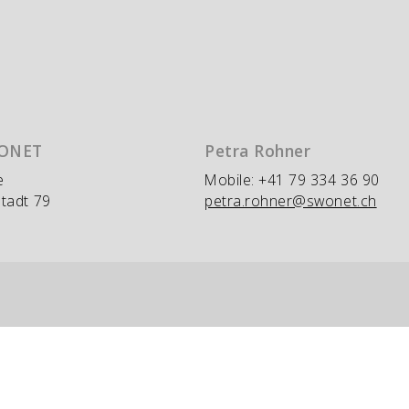
WONET
Petra Rohner
e
Mobile: +41 79 334 36 90
tadt 79
petra.rohner@swonet.ch