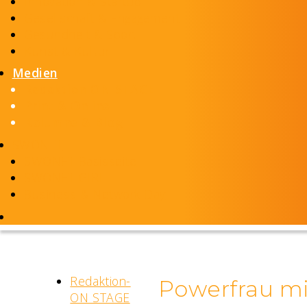
Innovation & Startup
Gesellschaft & Engagement
Gesundheit & Sport
Kunst & Kultur
Medien
Redaktion-ON STAGE
Print & Online
Kolumne & Blog
SWONET
SWONET Basisseite
SWONET GIRL
Business & Network Day
Redaktion-
Powerfrau mi
ON STAGE