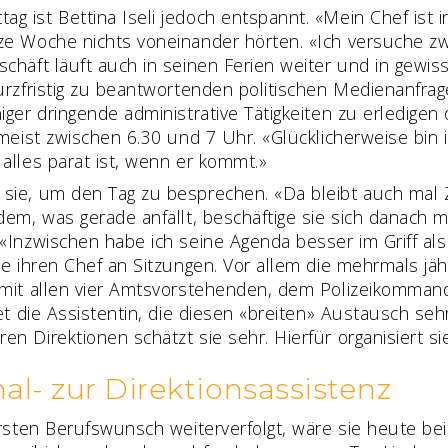
 ist ­Bettina Iseli jedoch entspannt. «Mein Chef ist in
ze Woche nichts voneinander hörten. «Ich versuche zw
schäft läuft auch in seinen Ferien weiter und in gewis
urzfristig zu beantwortenden politischen Medienanfrage.
niger dringende administrative Tätigkeiten zu erledig
t meist zwischen 6.30 und 7 Uhr. «Glücklicherweise bi
alles parat ist, wenn er kommt.»
sie, um den Tag zu besprechen. «Da bleibt auch mal Z
dem, was gerade anfällt, beschäftige sie sich danach 
«Inzwischen habe ich seine Agenda besser im Griff als
sie ihren Chef an Sitzungen. Vor allem die mehrmals jä
e mit allen vier Amtsvorstehenden, dem Polizeikomma
det die Assistentin, die diesen «breiten» Austausch s
n Direktionen schätzt sie sehr. Hierfür organisiert si
al- zur Direktionsassistenz
ersten Berufswunsch weiterverfolgt, wäre sie heute bei