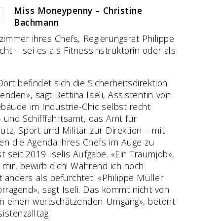
Miss Moneypenny – Christine
Bachmann
rzimmer ihres Chefs, Regierungsrat Philippe
ht – sei es als Fitnessinstruktorin oder als
rt befindet sich die Sicherheitsdirektion
nden», sagt Bettina Iseli, Assistentin von
ebäude im Industrie-Chic selbst recht
 und Schifffahrtsamt, das Amt für
tz, Sport und Militär zur Direktion – mit
en die Agenda ihres Chefs im Auge zu
t seit 2019 Iselis Aufgabe. «Ein Traumjob»,
e mir, bewirb dich! Während ich noch
anders als befürchtet: «Philippe Müller
rragend», sagt Iseli. Das kommt nicht von
gen einen wertschätzenden Umgang», betont
istenzalltag.