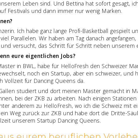
 unserem Leben sind. Und Bettina hat sofort gesagt, 
uf Festivals und dann immer nur wenig Marken.
nnen?
nzerin. Ich habe ganz lange Profi-Basketball gespiel
h viel Parallelen. Wir haben am Tag danach angefange
und versucht, das Schritt für Schritt neben unserem e
enn eure eigentlichen Jobs?
Master in BWL, habe für HelloFresh den Schweizer Mar
ewechselt, noch ein Startup, aber ein schweizer, und 
h Vollzeit für Dancing Queens da.
 Gallen studiert und dort meinen Master gemacht in
en, bei der ZKB zu arbeiten. Nach einigen Stationen h
ter anderem zu HelloFresh, wo ich die Schweiz mit ein
ein Weg zurück zur ZKB und habe dort die Dritte-Säule
llzeit unserem Startup Dancing Queens.
 aus eurem beruflichen Vorleb