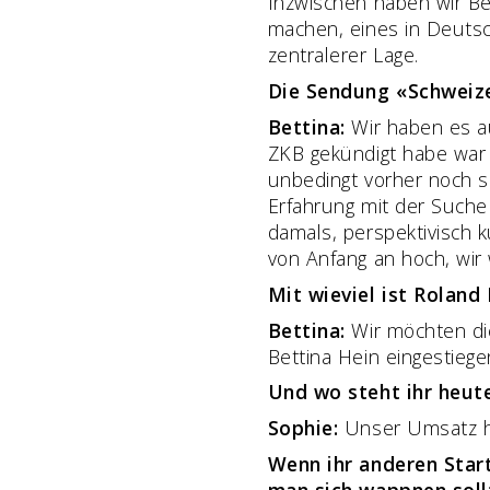
Inzwischen haben wir Be
machen, eines in Deutsc
zentralerer Lage.
Die Sendung «Schweiz
Bettina:
Wir haben es au
ZKB gekündigt habe war 
unbedingt vorher noch si
Erfahrung mit der Suche
damals, perspektivisch 
von Anfang an hoch, wir
Mit wieviel ist Roland
Bettina:
Wir möchten die
Bettina Hein eingestiege
Und wo steht ihr heut
Sophie:
Unser Umsatz hat
Wenn ihr anderen Start
man sich wappnen soll