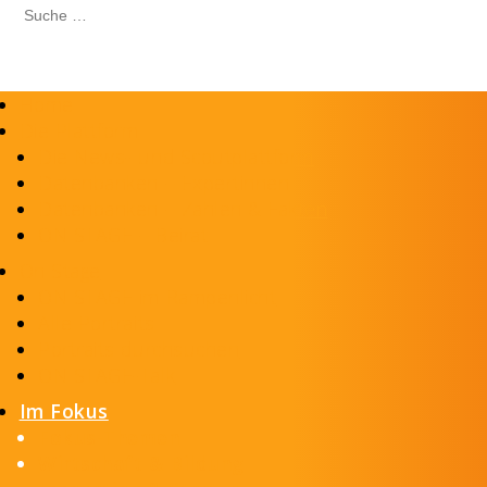
Home
Die Plattform
Die News- und Scoutplattform
Datenbanken – Expertinnen
Datenbanken – Zahlen & Fakten
ON STAGE – Beirat
On Stage
ON STAGE im Rampenlicht
Alle Portraits
Portraits durchsuchen
ON STAGE-Talk
Im Fokus
Fokus-Themen
Wirtschaft & Bildung