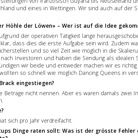
stellungen von französisch Guyana bis Neuseeland und
hland und eines in Wettingen. Wir sind auch auf der
er Höhle der Löwen» – Wer ist auf die Idee geko
fgrund der operativen Tätigkeit lange herausgeschoben
klar, dass dies die erste Aufgabe sein wird. Zudem wa
cherstellen und so viel Zeit wie möglich in die Skalier
 nach Investoren und haben die Sendung als idealen 
kündigen wir beide und entweder machen wir es richtig
 wollten so schnell wie möglich Dancing Queens in ver
 Brack eingestiegen?
 Beträge nicht nennen. Aber es waren damals zwei In
n.
e?
 sich pro Jahr verdreifacht.
ups Dinge raten sollt: Was ist der grösste Fehler 
te?