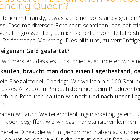
Dancing Queen?
nte ich mit frankly, etwas auf einer vollständig grüne
ess Case mit diversen Bereichen schreiben, das hat m
ngen. Ein grosser Teil, den ich sicherlich von HelloF
es Performance Marketing. Dies hilft uns, zu vernünft
t eigenem Geld gestartet?
wir merkten, dass es funktionierte, gründeten wir ei
kaufen, braucht man doch einen Lagerbestand, da
in Spezialmodell überlegt. Wir wollten nie 100 Schu
grosses Angebot im Shop, haben nur beim Produzenten 
urch die Retouren bauten wir nach und nach unser Lage
er.
haben wir auch Weiterempfehlungsmarketing gelernt.
 haben begriffen, wie wir das monetarisieren können.
enerelle Dinge, die wir mitgenommen haben aus unser
ch war bei der ZKB für die Zeit, in der wir frankly i