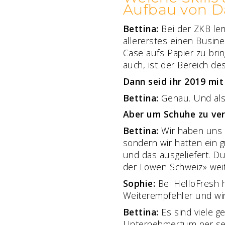
Aufbau von 
Bettina:
Bei der ZKB ler
allererstes einen Busin
Case aufs Papier zu bri
auch, ist der Bereich d
Dann seid ihr 2019 mi
Bettina:
Genau. Und als 
Aber um Schuhe zu ver
Bettina:
Wir haben uns e
sondern wir hatten ein 
und das ausgeliefert. D
der Löwen Schweiz» weit
Sophie:
Bei HelloFresh 
Weiterempfehler und wir
Bettina:
Es sind viele g
Unternehmertum per se. I