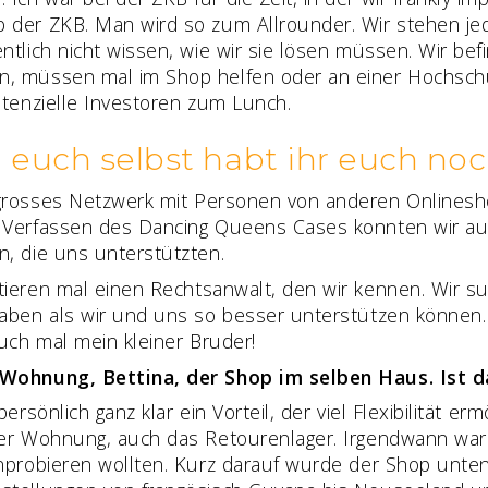
 der ZKB. Man wird so zum Allrounder. Wir stehen jede
entlich nicht wissen, wie wir sie lösen müssen. Wir b
, müssen mal im Shop helfen oder an einer Hochschu
otenzielle Investoren zum Lunch.
i euch selbst habt ihr euch n
grosses Netzwerk mit Personen von anderen Onlinesho
 Verfassen des Dancing Queens Cases konnten wir auf
n, die uns unterstützten.
tieren mal einen Rechtsanwalt, den wir kennen. Wir s
haben als wir und uns so besser unterstützen können.
auch mal mein kleiner Bruder!
 Wohnung, Bettina, der Shop im selben Haus. Ist d
persönlich ganz klar ein Vorteil, der viel Flexibilität er
iner Wohnung, auch das Retourenlager. Irgendwann wa
nprobieren wollten. Kurz darauf wurde der Shop unten fr