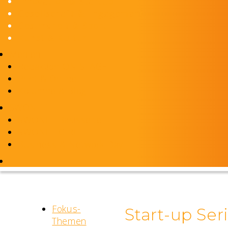
Innovation & Startup
Gesellschaft & Engagement
Gesundheit & Sport
Kunst & Kultur
Medien
Redaktion-ON STAGE
Print & Online
Kolumne & Blog
SWONET
SWONET Basisseite
SWONET GIRL
Business & Network Day
Fokus-
Start-up Se
Themen